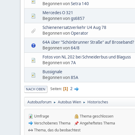
Begonnen von
Setra 140
Mercedes O 321
Begonnen von
gs6857
Schienenersatzverkehr U4 Aug 78
Begonnen von
Operator
64A über “Schönbrunner Straße“ auf Broseband?
Begonnen von
64/8
Fotos von NL 202 bei Schneiderbus und Blaguss
Begonnen von
7A
Bussignale
Begonnen von
85A
2
Seiten
1
NACH OBEN
Autobusforum
Autobus Wien
Historisches
►
►
Umfrage
Thema geschlossen
Verschobenes Thema
Angeheftetes Thema
Thema, das du beobachtest