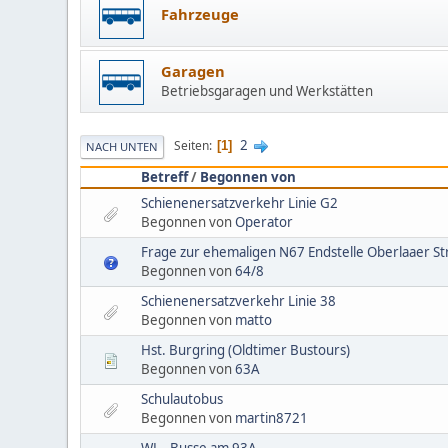
Fahrzeuge
Garagen
Betriebsgaragen und Werkstätten
2
Seiten
1
NACH UNTEN
Betreff
/
Begonnen von
Schienenersatzverkehr Linie G2
Begonnen von
Operator
Frage zur ehemaligen N67 Endstelle Oberlaaer S
Begonnen von
64/8
Schienenersatzverkehr Linie 38
Begonnen von
matto
Hst. Burgring (Oldtimer Bustours)
Begonnen von
63A
Schulautobus
Begonnen von
martin8721
WL - Busse am 93A