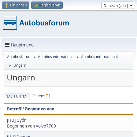
Einloggen
Registrieren
Hauptmenü
Autobusforum
Autobus international
Autobus international
►
►
Ungarn
►
Ungarn
Seiten
1
NACH UNTEN
Betreff
/
Begonnen von
[HU] Győr
Begonnen von
Volvo7700
[HU] Szeged