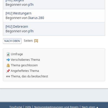
Begonnen von
pTn
[HU] Westungarn
Begonnen von
Ikarus 280
[HU] Debrecen
Begonnen von
pTn
Seiten
1
NACH OBEN
Umfrage
Verschobenes Thema
Thema geschlossen
Angeheftetes Thema
Thema, das du beobachtest
|
|
|
TinyPortal
Hilfe
Nutzungsbedingungen und Regeln
Nach oben ▲