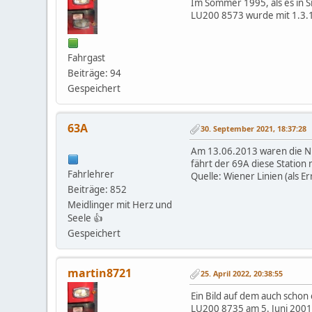
Im Sommer 1995, als es in S
LU200 8573 wurde mit 1.3.1
Fahrgast
Beiträge: 94
Gespeichert
63A
30. September 2021, 18:37:28
Am 13.06.2013 waren die NL 
fährt der 69A diese Station 
Fahrlehrer
Quelle: Wiener Linien (als 
Beiträge: 852
Meidlinger mit Herz und
Seele 👍
Gespeichert
martin8721
25. April 2022, 20:38:55
Ein Bild auf dem auch schon e
LU200 8735 am 5. Juni 2001 