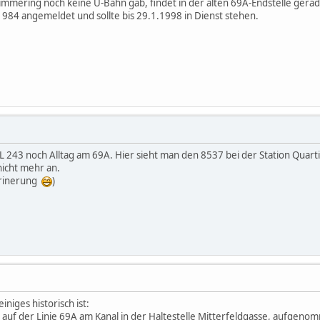
immering noch keine U-Bahn gab, findet in der alten 69A-Endstelle gerad
984 angemeldet und sollte bis 29.1.1998 in Dienst stehen.
243 noch Alltag am 69A. Hier sieht man den 8537 bei der Station Quarti
nicht mehr an.
Errinerung
)
iniges historisch ist:
auf der Linie 69A am Kanal in der Haltestelle Mitterfeldgasse, aufgenom