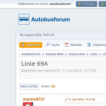
Willkommen im Forum „
Autobusforum
“.
Einloggen
08. August 2026, 19:31:10
Übersicht
Suche
Kalender
Impress
Autobusforum
Autobus Wien
Historisches
Linien
Li
►
►
►
►
Linie 69A
Begonnen von martin8721, 11. Juni 2014, 12:17:42
Seiten
1
NACH UNTEN
martin8721
11. Juni 2014, 12:17:42