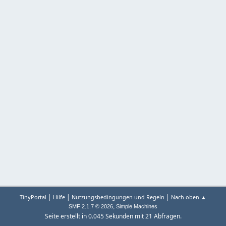
|
|
|
TinyPortal
Hilfe
Nutzungsbedingungen und Regeln
Nach oben ▲
,
SMF 2.1.7 © 2026
Simple Machines
Seite erstellt in 0.045 Sekunden mit 21 Abfragen.