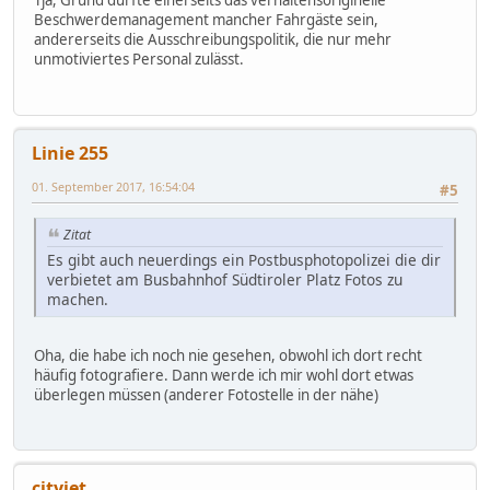
Tja, Grund dürfte einerseits das verhaltensoriginelle
Beschwerdemanagement mancher Fahrgäste sein,
andererseits die Ausschreibungspolitik, die nur mehr
unmotiviertes Personal zulässt.
Linie 255
01. September 2017, 16:54:04
#5
Zitat
Es gibt auch neuerdings ein Postbusphotopolizei die dir
verbietet am Busbahnhof Südtiroler Platz Fotos zu
machen.
Oha, die habe ich noch nie gesehen, obwohl ich dort recht
häufig fotografiere. Dann werde ich mir wohl dort etwas
überlegen müssen (anderer Fotostelle in der nähe)
cityjet