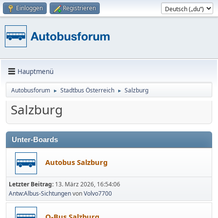
Einloggen
Registrieren
Hauptmenü
Autobusforum
Stadtbus Österreich
Salzburg
►
►
Salzburg
Unter-Boards
Autobus Salzburg
Letzter Beitrag:
13. März 2026, 16:54:06
Antw:Albus-Sichtungen
von
Volvo7700
O-Bus Salzburg