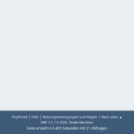
|
|
|
TinyPortal
Hilfe
Nutzungsbedingungen und Regeln
Nach oben ▲
,
SMF 2.1.7 © 2026
Simple Machines
Seite erstellt in 0.405 Sekunden mit 21 Abfragen.