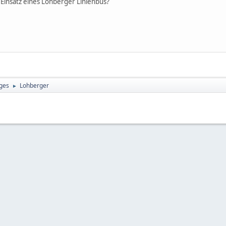
Einsatz eines Lohberger Linienbus?
ges
Lohberger
►