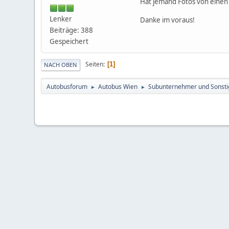
Hat jemand Fotos von einen 
Lenker
Danke im voraus!
Beiträge: 388
Gespeichert
Seiten
1
NACH OBEN
Autobusforum
Autobus Wien
Subunternehmer und Sonsti
►
►