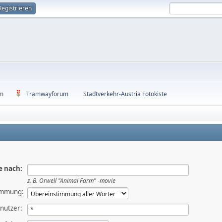
Registrieren
um
Tramwayforum
Stadtverkehr-Austria Fotokiste
e nach:
z. B.
Orwell "Animal Farm" -movie
immung:
nutzer: