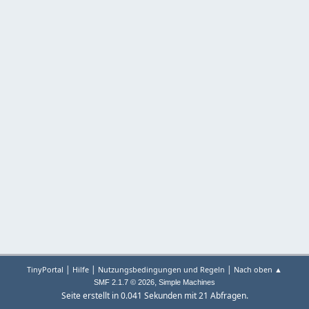
|
|
|
TinyPortal
Hilfe
Nutzungsbedingungen und Regeln
Nach oben ▲
,
SMF 2.1.7 © 2026
Simple Machines
Seite erstellt in 0.041 Sekunden mit 21 Abfragen.