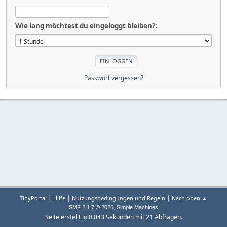
Wie lang möchtest du eingeloggt bleiben?:
Passwort vergessen?
|
|
|
TinyPortal
Hilfe
Nutzungsbedingungen und Regeln
Nach oben ▲
,
SMF 2.1.7 © 2026
Simple Machines
Seite erstellt in 0.043 Sekunden mit 21 Abfragen.