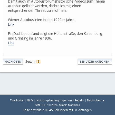
Damit auch im Autobusforum (historische) Videos zum Thema
Autobus gelistet werden, dachte ich mir, einen
entsprechenden Thread zu eröffnen.
Wiener Autobuslinien in den 1920er Jahre.
Link
Ein Dachbodenfund zeigt die Höhenstraße, den Kahlenberg
und Grinzing im Jahre 1936.
Link
Seiten
1
NACH OBEN
BENUTZER-AKTIONEN
|
|
|
TinyPortal
Hilfe
Nutzungsbedingungen und Regeln
Nach oben ▲
,
SMF 2.1.7 © 2026
Simple Machines
Seite erstellt in 0.045 Sekunden mit 31 Abfragen.