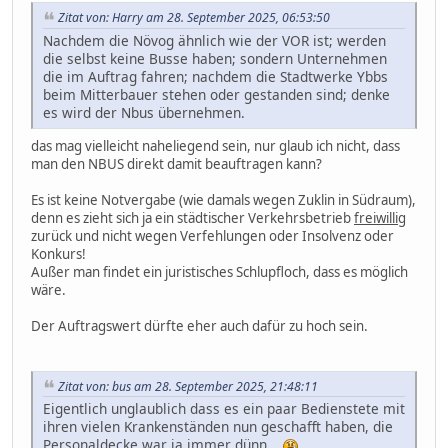
Zitat von: Harry am 28. September 2025, 06:53:50
Nachdem die Növog ähnlich wie der VOR ist; werden
die selbst keine Busse haben; sondern Unternehmen
die im Auftrag fahren; nachdem die Stadtwerke Ybbs
beim Mitterbauer stehen oder gestanden sind; denke
es wird der Nbus übernehmen.
das mag vielleicht naheliegend sein, nur glaub ich nicht, dass
man den NBUS direkt damit beauftragen kann?
Es ist keine Notvergabe (wie damals wegen Zuklin in Südraum),
denn es zieht sich ja ein städtischer Verkehrsbetrieb
freiwillig
zurück und nicht wegen Verfehlungen oder Insolvenz oder
Konkurs!
Außer man findet ein juristisches Schlupfloch, dass es möglich
wäre.
Der Auftragswert dürfte eher auch dafür zu hoch sein.
Zitat von: bus am 28. September 2025, 21:48:11
Eigentlich unglaublich dass es ein paar Bedienstete mit
ihren vielen Krankenständen nun geschafft haben, die
Personaldecke war ja immer dünn.