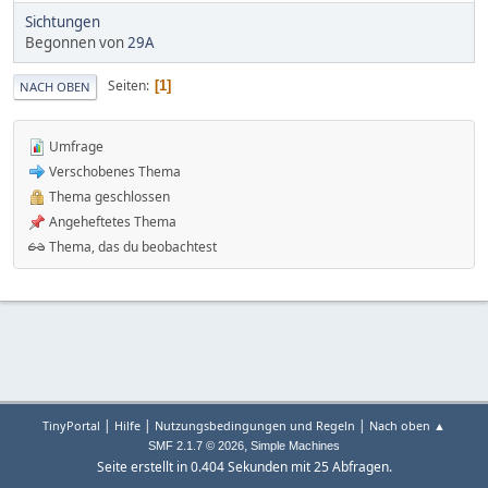
Sichtungen
Begonnen von
29A
Seiten
1
NACH OBEN
Umfrage
Verschobenes Thema
Thema geschlossen
Angeheftetes Thema
Thema, das du beobachtest
|
|
|
TinyPortal
Hilfe
Nutzungsbedingungen und Regeln
Nach oben ▲
,
SMF 2.1.7 © 2026
Simple Machines
Seite erstellt in 0.404 Sekunden mit 25 Abfragen.