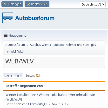
Einloggen
Registrieren
Hauptmenü
Autobusforum
Autobus Wien
Subunternehmer und Sonstiges
►
►
WLB/WLV
►
WLB/WLV
Seiten
1
NACH UNTEN
Betreff
/
Begonnen von
Wiener Lokalbahnen / Wiener Lokalbahnen Verkehrsdienste
(WLB/WLV)
Begonnen von
Cracovian_E1
1
2
3
Seiten