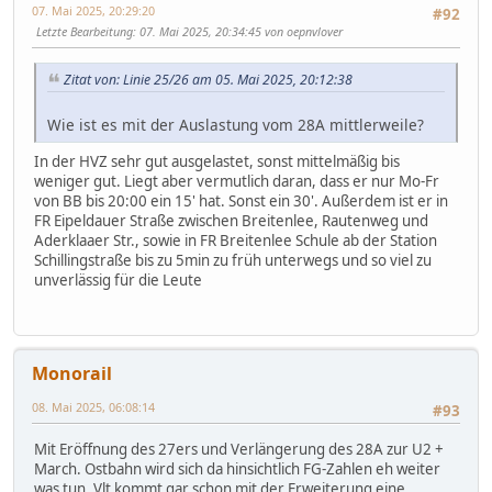
07. Mai 2025, 20:29:20
#92
Letzte Bearbeitung
: 07. Mai 2025, 20:34:45 von oepnvlover
Zitat von: Linie 25/26 am 05. Mai 2025, 20:12:38
Wie ist es mit der Auslastung vom 28A mittlerweile?
In der HVZ sehr gut ausgelastet, sonst mittelmäßig bis
weniger gut. Liegt aber vermutlich daran, dass er nur Mo-Fr
von BB bis 20:00 ein 15' hat. Sonst ein 30'. Außerdem ist er in
FR Eipeldauer Straße zwischen Breitenlee, Rautenweg und
Aderklaaer Str., sowie in FR Breitenlee Schule ab der Station
Schillingstraße bis zu 5min zu früh unterwegs und so viel zu
unverlässig für die Leute
Monorail
08. Mai 2025, 06:08:14
#93
Mit Eröffnung des 27ers und Verlängerung des 28A zur U2 +
March. Ostbahn wird sich da hinsichtlich FG-Zahlen eh weiter
was tun. Vlt kommt gar schon mit der Erweiterung eine