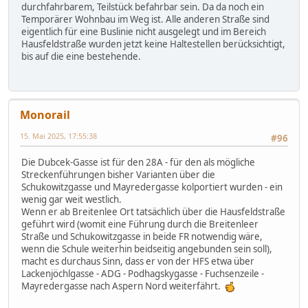
durchfahrbarem, Teilstück befahrbar sein. Da da noch ein
Temporärer Wohnbau im Weg ist. Alle anderen Straße sind
eigentlich für eine Buslinie nicht ausgelegt und im Bereich
Hausfeldstraße wurden jetzt keine Haltestellen berücksichtigt,
bis auf die eine bestehende.
Monorail
15. Mai 2025, 17:55:38
#96
Die Dubcek-Gasse ist für den 28A - für den als mögliche
Streckenführungen bisher Varianten über die
Schukowitzgasse und Mayredergasse kolportiert wurden - ein
wenig gar weit westlich.
Wenn er ab Breitenlee Ort tatsächlich über die Hausfeldstraße
geführt wird (womit eine Führung durch die Breitenleer
Straße und Schukowitzgasse in beide FR notwendig wäre,
wenn die Schule weiterhin beidseitig angebunden sein soll),
macht es durchaus Sinn, dass er von der HFS etwa über
Lackenjöchlgasse - ADG - Podhagskygasse - Fuchsenzeile -
Mayredergasse nach Aspern Nord weiterfährt.