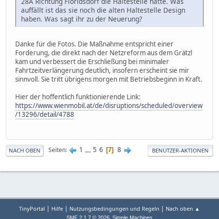
28A Richtung Floridsdorf die Haltestelle hatte. Was
auffällt ist das sie noch die alten Haltestelle Design
haben. Was sagt ihr zu der Neuerung?
Danke für die Fotos. Die Maßnahme entspricht einer
Forderung, die direkt nach der Netzreform aus dem Grätzl
kam und verbessert die Erschließung bei minimaler
Fahrtzeitverlängerung deutlich, insofern erscheint sie mir
sinnvoll. Sie tritt übrigens morgen mit Betriebsbeginn in Kraft.
Hier der hoffentlich funktionierende Link:
https://www.wienmobil.at/de/disruptions/scheduled/overview
/13296/detail/4788
1
...
5
6
8
Seiten
7
NACH OBEN
BENUTZER-AKTIONEN
|
|
|
TinyPortal
Hilfe
Nutzungsbedingungen und Regeln
Nach oben ▲
,
SMF 2.1.7 © 2026
Simple Machines