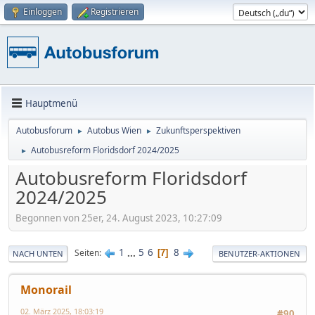
Einloggen
Registrieren
Hauptmenü
Autobusforum
Autobus Wien
Zukunftsperspektiven
►
►
Autobusreform Floridsdorf 2024/2025
►
Autobusreform Floridsdorf
2024/2025
Begonnen von 25er, 24. August 2023, 10:27:09
1
...
5
6
8
Seiten
7
NACH UNTEN
BENUTZER-AKTIONEN
Monorail
02. März 2025, 18:03:19
#90