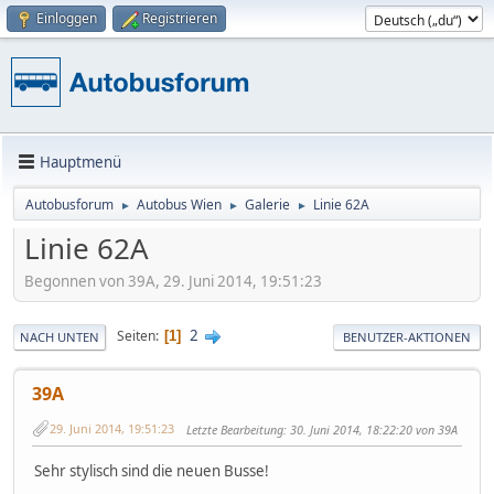
Einloggen
Registrieren
Hauptmenü
Autobusforum
Autobus Wien
Galerie
Linie 62A
►
►
►
Linie 62A
Begonnen von 39A, 29. Juni 2014, 19:51:23
2
Seiten
1
NACH UNTEN
BENUTZER-AKTIONEN
39A
29. Juni 2014, 19:51:23
Letzte Bearbeitung
: 30. Juni 2014, 18:22:20 von 39A
Sehr stylisch sind die neuen Busse!