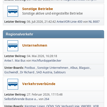
Sonstige Betriebe
Sonstige aktive und eingestellte Betriebe
Letzter Beitrag:
06. Juli 2026, 21:42:42
Antw:VOR-Linie 400
von
NL 8687
Regionalverkehr
Unternehmen
Letzter Beitrag:
04. Mai 2026, 16:28:18
Antw:1. Mai Bus
von
Hochflurdoppeldecker
Unter-Boards
Postbus
Sonstige Unternehmen
Albus
Blaguss
Gschwindl
Dr Richard
SAD Austria
Sabtours
Verkehrsverbünde
Letzter Beitrag:
27. Februar 2026, 17:15:48
Selbst­fah­rende Busse a...
von
264
Unter-Boards
Kärntner Linien
OÖVV
SVV
Verbund Linie
VMOBIL
VOR