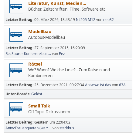
Literatur, Kunst, Medien...
Bücher, Zeitschriften, Filme, Software etc.
Letzter Beitrag:
09. März 2026, 18:43:19
NL205 M12
von
neo32
Modellbau
Autobus-Modellbau
Letzter Beitrag:
27. September 2015, 16:20:09
Re: Saurer Konferenzbus ...
von
Pez
Rätsel
Wo? Wann? Welche Linie? - Zum Rätseln und
Kombinieren
Letzter Beitrag:
25. Dezember 2021, 09:27:34
Antw:wo ist das
von
63A
Unter-Boards
Gelöst
Small Talk
Off-Topic-Diskussionen
Letzter Beitrag:
Gestern
um 22:04:02
Antw:Frauenquoten (war: ...
von
stadtbus