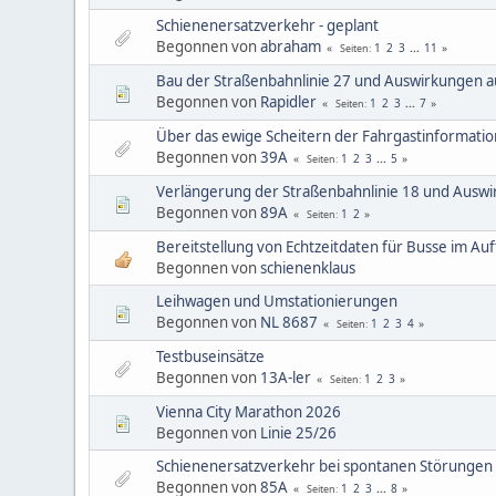
Schienenersatzverkehr - geplant
Begonnen von
abraham
1
2
3
...
11
Seiten
Bau der Straßenbahnlinie 27 und Auswirkungen 
Begonnen von
Rapidler
1
2
3
...
7
Seiten
Über das ewige Scheitern der Fahrgastinformatio
Begonnen von
39A
1
2
3
...
5
Seiten
Verlängerung der Straßenbahnlinie 18 und Ausw
Begonnen von
89A
1
2
Seiten
Bereitstellung von Echtzeitdaten für Busse im Auf
Begonnen von
schienenklaus
Leihwagen und Umstationierungen
Begonnen von
NL 8687
1
2
3
4
Seiten
Testbuseinsätze
Begonnen von
13A-ler
1
2
3
Seiten
Vienna City Marathon 2026
Begonnen von
Linie 25/26
Schienenersatzverkehr bei spontanen Störungen
Begonnen von
85A
1
2
3
...
8
Seiten