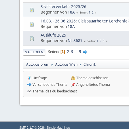
Silvesterverkehr 2025/26
Begonnen von
18A
1
2
Seiten
16.03. - 26.06.2026: Gleisbauarbeiten Lerchenfe
Begonnen von
18A
Ausläufe 2025
Begonnen von
NL 8687
1
2
3
Seiten
2
3
...
9
Seiten
1
NACH OBEN
Autobusforum
Autobus Wien
Chronik
►
►
Umfrage
Thema geschlossen
Verschobenes Thema
Angeheftetes Thema
Thema, das du beobachtest
,
SMF 2.1.7 © 2026
Simple Machines