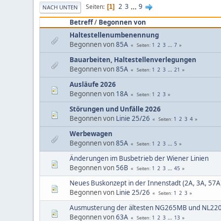
2
3
...
9
Seiten
1
NACH UNTEN
Betreff
/
Begonnen von
Haltestellenumbenennung
Begonnen von
85A
1
2
3
...
7
Seiten
Bauarbeiten, Haltestellenverlegungen
Begonnen von
85A
1
2
3
...
21
Seiten
Ausläufe 2026
Begonnen von
18A
1
2
3
Seiten
Störungen und Unfälle 2026
Begonnen von
Linie 25/26
1
2
3
4
Seiten
Werbewagen
Begonnen von
85A
1
2
3
...
5
Seiten
Änderungen im Busbetrieb der Wiener Linien
Begonnen von
56B
1
2
3
...
45
Seiten
Neues Buskonzept in der Innenstadt (2A, 3A, 57A
Begonnen von
Linie 25/26
1
2
3
Seiten
Ausmusterung der ältesten NG265MB und NL2
Begonnen von
63A
1
2
3
...
13
Seiten