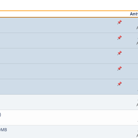
Ant
)
20MB