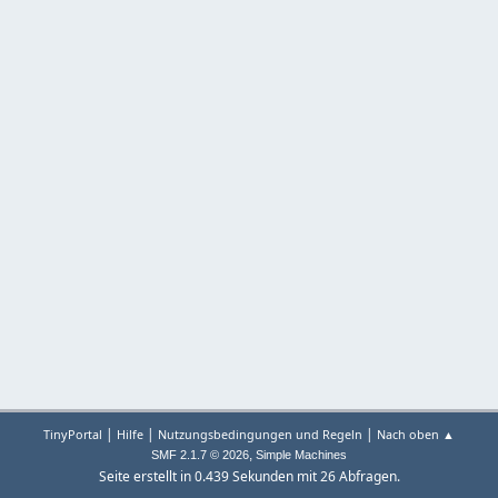
|
|
|
TinyPortal
Hilfe
Nutzungsbedingungen und Regeln
Nach oben ▲
,
SMF 2.1.7 © 2026
Simple Machines
Seite erstellt in 0.439 Sekunden mit 26 Abfragen.