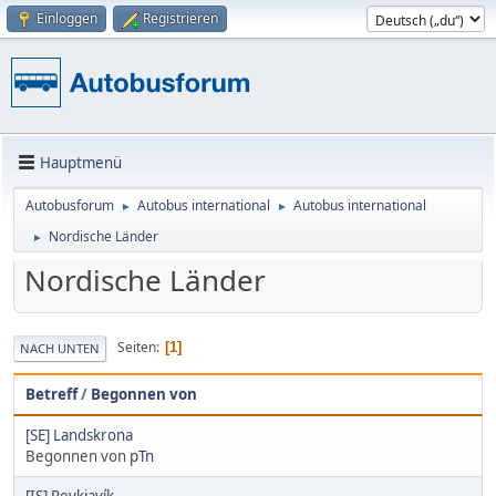
Einloggen
Registrieren
Hauptmenü
Autobusforum
Autobus international
Autobus international
►
►
Nordische Länder
►
Nordische Länder
Seiten
1
NACH UNTEN
Betreff
/
Begonnen von
[SE] Landskrona
Begonnen von
pTn
[IS] Reykjavík