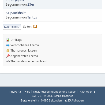
Begonnen von
25er
[SE] Stockholm
Begonnen von
Tantus
Seiten
1
NACH OBEN
Umfrage
Verschobenes Thema
Thema geschlossen
Angeheftetes Thema
Thema, das du beobachtest
|
|
|
TinyPortal
Hilfe
Nutzungsbedingungen und Regeln
Nach oben ▲
,
SMF 2.1.7 © 2026
Simple Machines
Seite erstellt in 0.095 Sekunden mit 25 Abfragen.