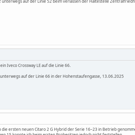
2 unterwegs auf der Linie 52 beim verlassen der Haltestelle Zentralfried
 ein Iveco Crossway LE auf die Linie 66.
unterwegs auf der Linie 66 in der Hohenstaufengasse, 13.06.2025
n die ersten neuen Citaro 2 G Hybrid der Serie 16–23 in Betrieb genom
gen 15 konnte ich beim ersten Probesitzen jedoch nicht feststellen.