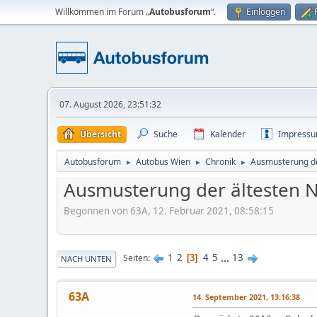
Willkommen im Forum „
Autobusforum
“.
Einloggen
07. August 2026, 23:51:32
Übersicht
Suche
Kalender
Impress
Autobusforum
Autobus Wien
Chronik
Ausmusterung d
►
►
►
Ausmusterung der älteste
Begonnen von 63A, 12. Februar 2021, 08:58:15
1
2
4
5
...
13
Seiten
3
NACH UNTEN
63A
14. September 2021, 13:16:38