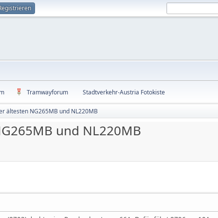
Registrieren
um
Tramwayforum
Stadtverkehr-Austria Fotokiste
er ältesten NG265MB und NL220MB
n NG265MB und NL220MB