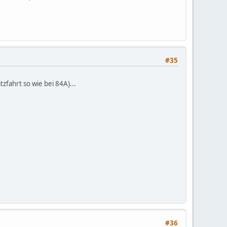
#35
zfahrt so wie bei 84A)...
#36