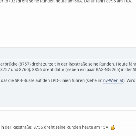
r (8703) dreht seine Runden heute am 66A. Dafür fährt 8796 am 10A.
terbrücke (8757) dreht zurzeit in der Raxstraße seine Runden. Heute fähr
8757 und 8760). 8856 dreht dafür (neben ein paar RAX-NG 265) in der S
h das die SPB-Busse auf den LPD-Linien fuhren (siehe im
nv-Wien.at
). Wir
t in der Raxstraße: 8756 dreht seine Runden heute am 15A.