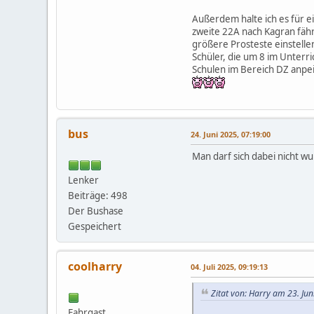
Außerdem halte ich es für ei
zweite 22A nach Kagran fährt
größere Prosteste einstellen
Schüler, die um 8 im Unter
Schulen im Bereich DZ anpe
bus
24. Juni 2025, 07:19:00
Man darf sich dabei nicht 
Lenker
Beiträge: 498
Der Bushase
Gespeichert
coolharry
04. Juli 2025, 09:19:13
Zitat von: Harry am 23. Ju
Fahrgast