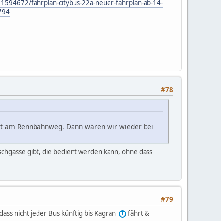
1594672/fahrplan-citybus-22a-neuer-fahrplan-ab-14-
794
#78
cht am Rennbahnweg. Dann wären wir wieder bei
schgasse gibt, die bedient werden kann, ohne dass
#79
; dass nicht jeder Bus künftig bis Kagran
fährt &