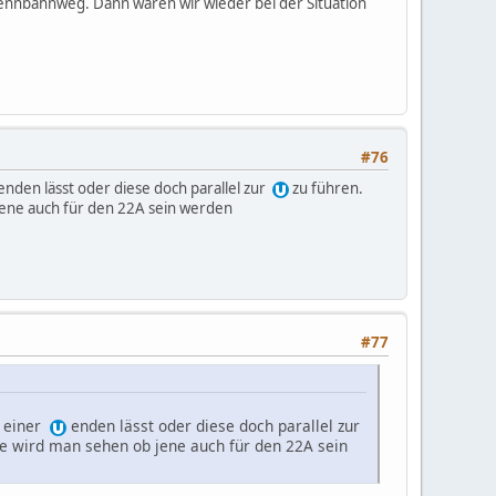
ennbahnweg. Dann wären wir wieder bei der Situation
#76
enden lässt oder diese doch parallel zur
zu führen.
jene auch für den 22A sein werden
#77
i einer
enden lässt oder diese doch parallel zur
se wird man sehen ob jene auch für den 22A sein