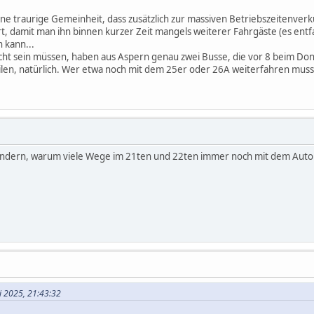
ne traurige Gemeinheit, dass zusätzlich zur massiven Betriebszeitenverkü
, damit man ihn binnen kurzer Zeit mangels weiterer Fahrgäste (es entfal
 kann...
richt sein müssen, haben aus Aspern genau zwei Busse, die vor 8 beim D
ilen, natürlich. Wer etwa noch mit dem 25er oder 26A weiterfahren muss
wundern, warum viele Wege im 21ten und 22ten immer noch mit dem Auto 
ni 2025, 21:43:32