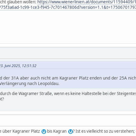
icht glauben wollen:
https://www.wienerlinien.at/documents/11594409/1
pdf/75f3a6ad-1c99-1ce3-f945-7c701467806d?version=1.1&t=1750670179
23. Juni 2025, 12:51:32
d der 31A aber auch nicht am Kagraner Platz enden und der 25A ni
1 Verlängerung nach Leopoldau.
 durch die Wagramer Straße, wenn es keine Haltestelle bei der Steigente
bt?
te über Kagraner Platz
bis Kagran
? Ist es vielleicht so zu verstehen