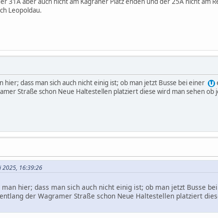
er 31A aber auch nicht am Kagraner Platz enden und der 25A nicht am R
ch Leopoldau.
 hier; dass man sich auch nicht einig ist; ob man jetzt Busse bei einer
amer Straße schon Neue Haltestellen platziert diese wird man sehen ob 
ni 2025, 16:39:26
 man hier; dass man sich auch nicht einig ist; ob man jetzt Busse be
 entlang der Wagramer Straße schon Neue Haltestellen platziert die