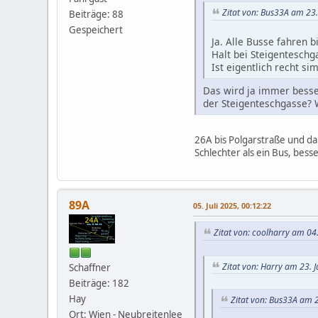
Zitat von: Bus33A am 23.
Beiträge: 88
Gespeichert
Ja. Alle Busse fahren 
Halt bei Steigenteschg
Ist eigentlich recht si
Das wird ja immer besser
der Steigenteschgasse?
26A bis Polgarstraße und d
Schlechter als ein Bus, bes
89A
05. Juli 2025, 00:12:22
Zitat von: coolharry am 04.
Zitat von: Harry am 23. 
Schaffner
Beiträge: 182
Hay
Zitat von: Bus33A am 2
Ort: Wien - Neubreitenlee