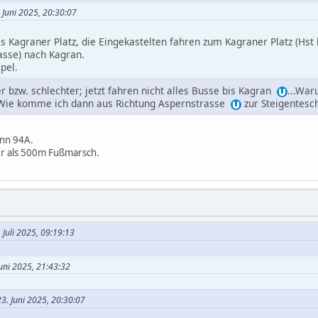
 Juni 2025, 20:30:07
bis Kagraner Platz, die Eingekastelten fahren zum Kagraner Platz (Hs
asse) nach Kagran.
mpel.
 bzw. schlechter; jetzt fahren nicht alles Busse bis Kagran
...War
 Wie komme ich dann aus Richtung Aspernstrasse
zur Steigentesch
ann 94A.
ser als 500m Fußmarsch.
 Juli 2025, 09:19:13
Juni 2025, 21:43:32
3. Juni 2025, 20:30:07