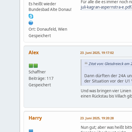
Für alle die es immer noch n
Es heißt wieder
juli-kagran-aspernstra-e.
Bundesbad Alte Donau!
Ort: Donaufeld, Wien
Gespeichert
Alex
23. Juni 2025, 19:17:02
Zitat von: Gleisdreieck am 
Schaffner
Dann dürften der 24A un
Beiträge: 117
der Situation vor der U
Gespeichert
Und was bringen vier Linien
einen Rückstau bis Villach gi
Harry
23. Juni 2025, 19:20:28
Nun gut; aber was heißt bit