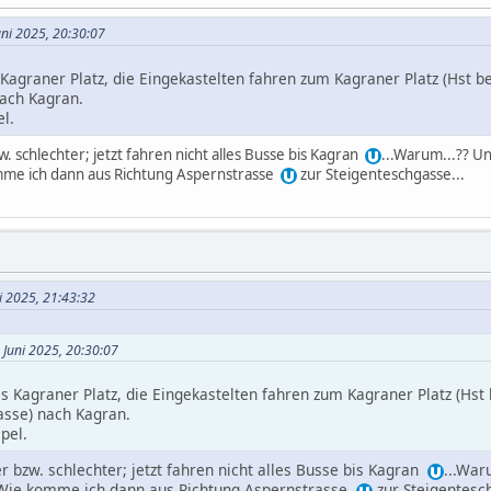
uni 2025, 20:30:07
s Kagraner Platz, die Eingekastelten fahren zum Kagraner Platz (Hst 
nach Kagran.
el.
. schlechter; jetzt fahren nicht alles Busse bis Kagran
...Warum...?? U
mme ich dann aus Richtung Aspernstrasse
zur Steigenteschgasse...
ni 2025, 21:43:32
 Juni 2025, 20:30:07
bis Kagraner Platz, die Eingekastelten fahren zum Kagraner Platz (Hs
asse) nach Kagran.
mpel.
 bzw. schlechter; jetzt fahren nicht alles Busse bis Kagran
...War
 Wie komme ich dann aus Richtung Aspernstrasse
zur Steigentesch