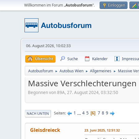
Willkommen im Forum „
Autobusforum
“.
Einloggen
06. August 2026, 10:02:33
Übersicht
Suche
Kalender
Impress
Autobusforum
Autobus Wien
Allgemeines
Massive Ve
►
►
►
Massive Verschlechterungen
Begonnen von 89A, 27. August 2024, 03:32:50
1
...
4
5
7
8
9
Seiten
6
NACH UNTEN
Gleisdreieck
23. Juni 2025, 12:51:32