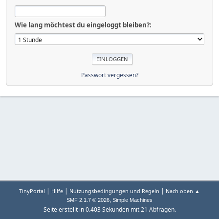
Wie lang möchtest du eingeloggt bleiben?:
Passwort vergessen?
|
|
|
TinyPortal
Hilfe
Nutzungsbedingungen und Regeln
Nach oben ▲
,
SMF 2.1.7 © 2026
Simple Machines
Seite erstellt in 0.403 Sekunden mit 21 Abfragen.