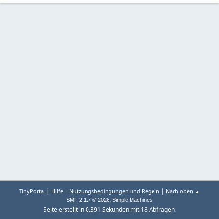
|
|
|
TinyPortal
Hilfe
Nutzungsbedingungen und Regeln
Nach oben ▲
,
SMF 2.1.7 © 2026
Simple Machines
Seite erstellt in 0.391 Sekunden mit 18 Abfragen.