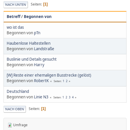
Seiten
1
NACH UNTEN
Betreff
/
Begonnen von
wo ist das
Begonnen von
pTn
Haubenlose Haltestellen
Begonnen von
Landstraße
Buslinie und Details gesucht
Begonnen von
Harry
[W] Reste einer ehemaligen Busstrecke (gelöst)
Begonnen von
RobertK
1
2
Seiten
Deutschland
Begonnen von
Linie N3
1
2
3
4
Seiten
Seiten
1
NACH OBEN
Umfrage