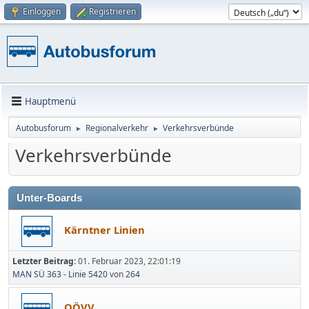
Einloggen
Registrieren
Hauptmenü
Autobusforum
Regionalverkehr
Verkehrsverbünde
►
►
Verkehrsverbünde
Unter-Boards
Kärntner Linien
Letzter Beitrag:
01. Februar 2023, 22:01:19
MAN SÜ 363 - Linie 5420
von
264
OÖVV