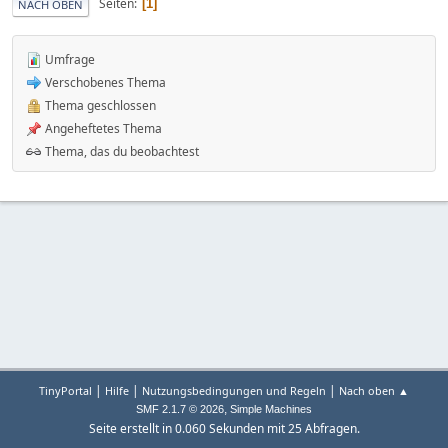
Seiten
1
NACH OBEN
Umfrage
Verschobenes Thema
Thema geschlossen
Angeheftetes Thema
Thema, das du beobachtest
|
|
|
TinyPortal
Hilfe
Nutzungsbedingungen und Regeln
Nach oben ▲
,
SMF 2.1.7 © 2026
Simple Machines
Seite erstellt in 0.060 Sekunden mit 25 Abfragen.