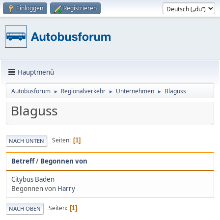
Einloggen
Registrieren
Hauptmenü
Autobusforum
Regionalverkehr
Unternehmen
Blaguss
►
►
►
Blaguss
Seiten
1
NACH UNTEN
Betreff
/
Begonnen von
Citybus Baden
Begonnen von
Harry
Seiten
1
NACH OBEN