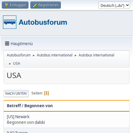
Einloggen
Registrieren
Hauptmenü
Autobusforum
Autobus international
Autobus international
►
►
USA
►
USA
Seiten
1
NACH UNTEN
Betreff
/
Begonnen von
[US] Newark
Begonnen von
dalski
[US] Tucson