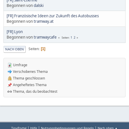
Begonnen von
dalski
[FR] Französische Ideen zur Zukunft des Autobusses
Begonnen von
tramway.at
[FR] Lyon
Begonnen von
tramwaycafe
1
2
Seiten
Seiten
1
NACH OBEN
Umfrage
Verschobenes Thema
Thema geschlossen
Angeheftetes Thema
Thema, das du beobachtest
|
|
|
TinyPortal
Hilfe
Nutzungsbedingungen und Regeln
Nach oben ▲