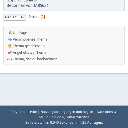
Begonnen von
TARS631
Seiten
1
NACH OBEN
Umfrage
Verschobenes Thema
Thema geschlossen
Angeheftetes Thema
Thema, das du beobachtest
|
|
|
TinyPortal
Hilfe
Nutzungsbedingungen und Regeln
Nach oben ▲
,
SMF 2.1.7 © 2026
Simple Machines
Seite erstellt in 0.040 Sekunden mit 25 Abfragen.