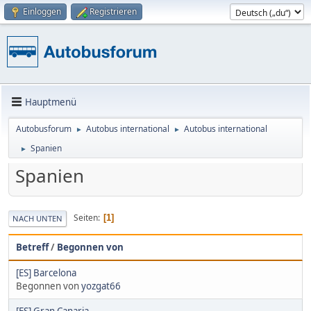
Einloggen
Registrieren
Hauptmenü
Autobusforum
Autobus international
Autobus international
►
►
Spanien
►
Spanien
Seiten
1
NACH UNTEN
Betreff
/
Begonnen von
[ES] Barcelona
Begonnen von
yozgat66
[ES] Gran Canaria