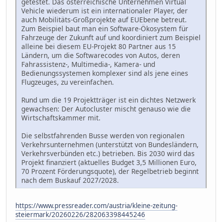
getestet. Das österreichische Unternehmen Virtual
Vehicle wiederum ist ein internationaler Player, der
auch Mobilitäts-Großprojekte auf EUEbene betreut.
Zum Beispiel baut man ein Software-Ökosystem für
Fahrzeuge der Zukunft auf und koordiniert zum Beispiel
alleine bei diesem EU-Projekt 80 Partner aus 15
Ländern, um die Softwarecodes von Autos, deren
Fahrassistenz-, Multimedia-, Kamera- und
Bedienungssystemen komplexer sind als jene eines
Flugzeuges, zu vereinfachen.
Rund um die 19 Projektträger ist ein dichtes Netzwerk
gewachsen: Der Autocluster mischt genauso wie die
Wirtschaftskammer mit.
Die selbstfahrenden Busse werden von regionalen
Verkehrsunternehmen (unterstützt von Bundesländern,
Verkehrsverbünden etc.) betrieben. Bis 2030 wird das
Projekt finanziert (aktuelles Budget 3,5 Millionen Euro,
70 Prozent Förderungsquote), der Regelbetrieb beginnt
nach dem Buskauf 2027/2028.
https://www.pressreader.com/austria/kleine-zeitung-
steiermark/20260226/282063398445246