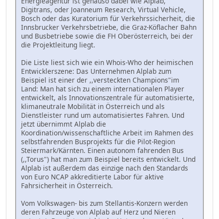
Energieagentur ist genauso dabei wie Alplab,
Digitrans, oder Joanneum Research, Virtual Vehicle,
Bosch oder das Kuratorium für Verkehrssicherheit, die
Innsbrucker Verkehrsbetriebe, die Graz-Köflacher Bahn
und Busbetriebe sowie die FH Oberösterreich, bei der
die Projektleitung liegt.
Die Liste liest sich wie ein Whois-Who der heimischen
Entwicklerszene: Das Unternehmen Alplab zum
Beispiel ist einer der ,,versteckten Champions"im
Land: Man hat sich zu einem internationalen Player
entwickelt, als Innovationszentrale für automatisierte,
klimaneutrale Mobilität in Österreich und als
Dienstleister rund um automatisiertes Fahren. Und
jetzt übernimmt Alplab die
Koordination/wissenschaftliche Arbeit im Rahmen des
selbstfahrenden Busprojekts für die Pilot-Region
Steiermark/Kärnten. Einen autonom fahrenden Bus
(,,Torus") hat man zum Beispiel bereits entwickelt. Und
Alplab ist außerdem das einzige nach den Standards
von Euro NCAP akkreditierte Labor für aktive
Fahrsicherheit in Österreich.
Vom Volkswagen- bis zum Stellantis-Konzern werden
deren Fahrzeuge von Alplab auf Herz und Nieren