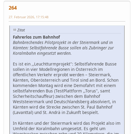
264
27. Februar 2026, 17:15:48
Zitat
Fahrerlos zum Bahnhof
Bahnbrechendes Pilotprojekt in der Steiermark und in
Kärnten: Selbstfahrende Busse sollen als Zubringer zur
Koralmbahn eingesetzt werden.
Es ist ein ,,Leuchtturmprojekt": Selbstfahrende Busse
sollen in vier Modellregionen in Österreich im
öffentlichen Verkehr erprobt werden – Steiermark,
Kärnten, Oberösterreich und Tirol sind an Bord. Schon
kommenden Montag wird eine Demofahrt mit einem
selbstfahrenden Bus (TestPlattform ,,Torus", samt
Sicherheitschauffeur) zwischen dem Bahnhof
Weststeiermark und Deutschlandsberg absolviert, in
Kärnten wird die Strecke zwischen St. Paul Bahnhof
(Lavanttal) und St. Andrä in Zukunft bespielt.
In Kärnten und der Steiermark wird das Projekt also im
Umfeld der Koralmbahn umgesetzt. Es geht um
Wegstrecken zwischen zehn und 20 Kilometern, die im