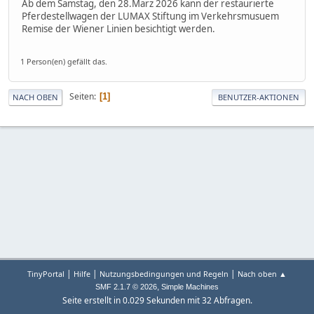
Ab dem Samstag, den 28.März 2026 kann der restaurierte
Pferdestellwagen der LUMAX Stiftung im Verkehrsmusuem
Remise der Wiener Linien besichtigt werden.
1 Person(en) gefällt das.
Seiten
1
NACH OBEN
BENUTZER-AKTIONEN
|
|
|
TinyPortal
Hilfe
Nutzungsbedingungen und Regeln
Nach oben ▲
,
SMF 2.1.7 © 2026
Simple Machines
Seite erstellt in 0.029 Sekunden mit 32 Abfragen.