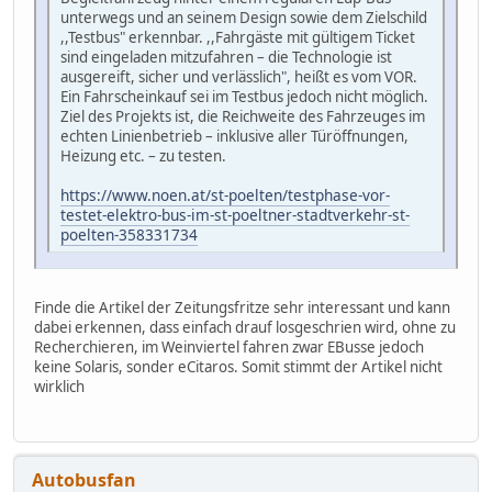
unterwegs und an seinem Design sowie dem Zielschild
,,Testbus" erkennbar. ,,Fahrgäste mit gültigem Ticket
sind eingeladen mitzufahren – die Technologie ist
ausgereift, sicher und verlässlich", heißt es vom VOR.
Ein Fahrscheinkauf sei im Testbus jedoch nicht möglich.
Ziel des Projekts ist, die Reichweite des Fahrzeuges im
echten Linienbetrieb – inklusive aller Türöffnungen,
Heizung etc. – zu testen.
https://www.noen.at/st-poelten/testphase-vor-
testet-elektro-bus-im-st-poeltner-stadtverkehr-st-
poelten-358331734
Finde die Artikel der Zeitungsfritze sehr interessant und kann
dabei erkennen, dass einfach drauf losgeschrien wird, ohne zu
Recherchieren, im Weinviertel fahren zwar EBusse jedoch
keine Solaris, sonder eCitaros. Somit stimmt der Artikel nicht
wirklich
Autobusfan