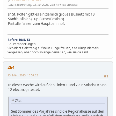
Letzte Bearbeitung
: 12. Juli 2026, 22:51:44 von stadtbus
In St. Pölten gibt es ein ziemlich großes Busnetz mit 13
Stadtbuslinien (Lup-Busse/Postbus).
Fast alle fahren zum Hauptbahnhof.
Before 10/5/13
Bei Veränderungen:
Sich nicht zielstrebig auf neue Dinge freuen, alte Dinge niemals
vergessen, aber noch solange genießen, wie sie da sind.
264
13. März 2023, 13:57:23
#1
In dieser Woche wird auf den Linien 1 und 7 ein Solaris Urbino
12 electric getestet.
Zitat
Seit Sommer des Vorjahres sind die Regionalbusse auf den
Linien 530 und 535 im südlichen Weinviertel vollelektrisch