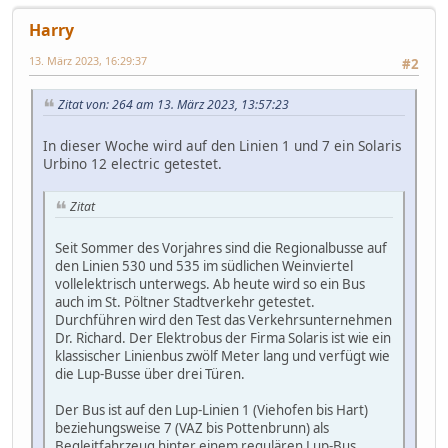
Harry
13. März 2023, 16:29:37
#2
Zitat von: 264 am 13. März 2023, 13:57:23
In dieser Woche wird auf den Linien 1 und 7 ein Solaris
Urbino 12 electric getestet.
Zitat
Seit Sommer des Vorjahres sind die Regionalbusse auf
den Linien 530 und 535 im südlichen Weinviertel
vollelektrisch unterwegs. Ab heute wird so ein Bus
auch im St. Pöltner Stadtverkehr getestet.
Durchführen wird den Test das Verkehrsunternehmen
Dr. Richard. Der Elektrobus der Firma Solaris ist wie ein
klassischer Linienbus zwölf Meter lang und verfügt wie
die Lup-Busse über drei Türen.
Der Bus ist auf den Lup-Linien 1 (Viehofen bis Hart)
beziehungsweise 7 (VAZ bis Pottenbrunn) als
Begleitfahrzeug hinter einem regulären Lup-Bus