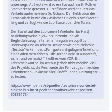
unterwegs. Ab heute wird so ein Bus auch im St. Pöltner
Stadtverkehr getestet. Durchführen wird den Test das
Verkehrsunternehmen Dr. Richard. Der Elektrobus der
Firma Solaris ist wie ein klassischer Linienbus zwölf Meter
lang und verfügt wie die Lup-Busse über drei Türen.
Der Bus ist auf den Lup-Linien 1 (Viehofen bis Hart)
beziehungsweise 7 (VAZ bis Pottenbrunn) als
Begleitfahrzeug hinter einem regulären Lup-Bus
unterwegs und an seinem Design sowie dem Zielschild
,,Testbus" erkennbar. ,,Fahrgäste mit gültigem Ticket sind
eingeladen mitzufahren – die Technologie ist ausgereift,
sicher und verlässlich", heißt es vom VOR. Ein
Fahrscheinkauf sei im Testbus jedoch nicht möglich. Ziel
des Projekts ist, die Reichweite des Fahrzeuges im echten
Linienbetrieb – inklusive aller Türöffnungen, Heizung etc. –
zu testen.
https://www.noen.at/st-poelten/testphase-vor-testet-
elektro-bus-im-st-poeltner-stadtverkehr-st-poelten-
358331734