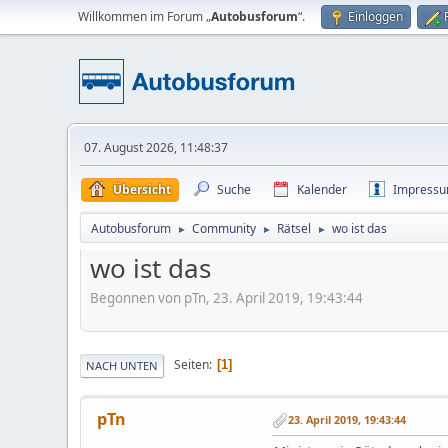
Willkommen im Forum „
Autobusforum
“.
Einloggen
07. August 2026, 11:48:37
Übersicht
Suche
Kalender
Impress
Autobusforum
Community
Rätsel
wo ist das
►
►
►
wo ist das
Begonnen von pTn, 23. April 2019, 19:43:44
Seiten
1
NACH UNTEN
pTn
23. April 2019, 19:43:44