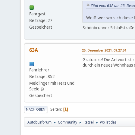
Zitat von: 63A am 25. Dez
Fahrgast
Weiß wer wo sich diese H
Beiträge: 27
Gespeichert
Schönbrunner Schloßstraße
63A
25. Dezember 2021, 09:27:34
Gratuliere! Die Antwort ist 
durch ein neues Wohnhaus e
Fahrlehrer
Beiträge: 852
Meidlinger mit Herz und
Seele 👍
Gespeichert
Seiten
1
NACH OBEN
Autobusforum
Community
Rätsel
wo ist das
►
►
►