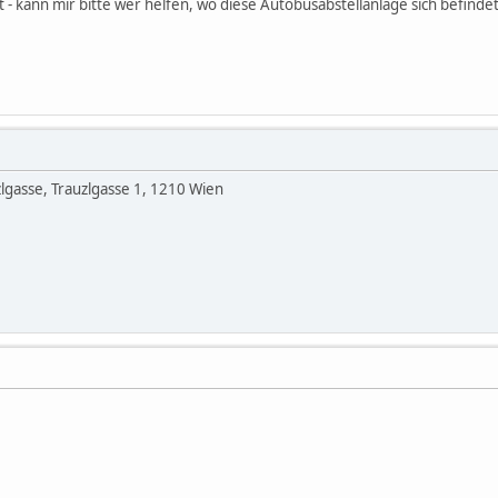
t - kann mir bitte wer helfen, wo diese Autobusabstellanlage sich befinde
lgasse, Trauzlgasse 1, 1210 Wien