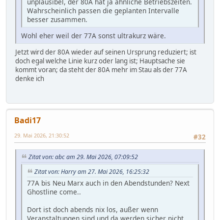
unplausibel, der 80A hat ja ähnliche Betriebszeiten.
Wahrscheinlich passen die geplanten Intervalle
besser zusammen.
Wohl eher weil der 77A sonst ultrakurz wäre.
Jetzt wird der 80A wieder auf seinen Ursprung reduziert; ist
doch egal welche Linie kurz oder lang ist; Hauptsache sie
kommt voran; da steht der 80A mehr im Stau als der 77A
denke ich
Badi17
29. Mai 2026, 21:30:52
#32
Zitat von: abc am 29. Mai 2026, 07:09:52
Zitat von: Harry am 27. Mai 2026, 16:25:32
77A bis Neu Marx auch in den Abendstunden? Next
Ghostline come..
Dort ist doch abends nix los, außer wenn
Veranstaltungen sind und da werden sicher nicht