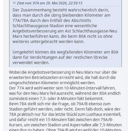
Zitat von: 97A am 29. Mai 2026, 22:59:15
Der Zusammenhang besteht wahrscheinlich darin,
dass man durch die übrig bleibenden Kilometer am
77A/78A durch den Entfall des Abschnitts
Schlachthausgasse-Stadion eine wesentliche
Angebotsverbesserung am Ast Schlachthausgasse-Neu
Marx herbeiführen kann, die beim 80A nicht so ohne
weiteres untergebracht werden kann.
Umgekehrt können die wegfallenden Kilometer am 80A
dann für Verdichtungen auf der restlichen Strecke
verwendet werden.
Wobei die Angebotsverbesserung in Neu Marx nur über die
erweiterten Betriebszeiten erreicht wird, die halt durch die
umgeschichteten Kilometer ermöglicht werden.
Der 77A wird wohl weiter sein 10-Minuten-Intervall fahren,
was für den Neu Marx-Teil ausreicht, während der 80A endlich
zumindest einen 7,5- oder 8-Minuten-Takt bekommt.
Beim 78A stellt sich mir die Frage, ob 79A/B ebenso zum
Stadion geführt werden, oder nicht. Denn falls doch, wäre der
78A praktisch nur für das letzte Stückl zum Lusthaus essentiell,
und dafür reicht ein 15-Minuten-Takt zwischen den 79A/B-
Kursen, um zwischen Stadion und Aspernallee alle 7,5-Minuten
einen Bus zu haben. Ohne 79A/B wird es wohl der 10-Minuten-