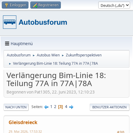
Einloggen
Registrieren
Hauptmenü
Autobusforum
Autobus Wien
Zukunftsperspektiven
►
►
Verlängerung Bim-Linie 18: Teilung 77A in 77A|78A
►
Verlängerung Bim-Linie 18:
Teilung 77A in 77A|78A
Begonnen von Pat1305, 22. Juni 2023, 12:10:23
1
2
4
Seiten
3
NACH UNTEN
BENUTZER-AKTIONEN
Gleisdreieck
29. Mai 2026, 17:53:32
#30