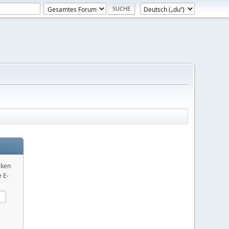
cken
 E-