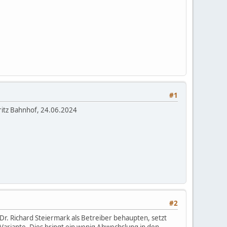
#1
tritz Bahnhof, 24.06.2024
#2
r. Richard Steiermark als Betreiber behaupten, setzt
Variante. Dies bringt ein wenig Abwechslung in den