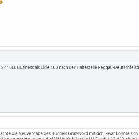
a S 416LE Business als Linie 100 nach der Haltestelle Peggau-Deutschfeis
achte die Neuvergabe des Bündels Graz-Nord mit sich. Zwar konnte sich D
etzten Ausschreibung auf MAN Lion's Intercity Ü LE in der 12,449-Meter-