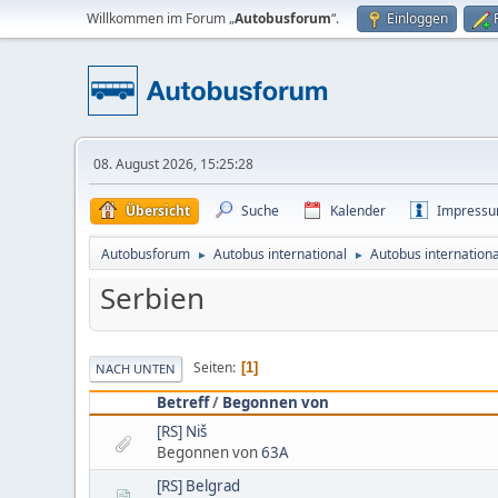
Willkommen im Forum „
Autobusforum
“.
Einloggen
08. August 2026, 15:25:28
Übersicht
Suche
Kalender
Impress
Autobusforum
Autobus international
Autobus internationa
►
►
Serbien
Seiten
1
NACH UNTEN
Betreff
/
Begonnen von
[RS] Niš
Begonnen von
63A
[RS] Belgrad