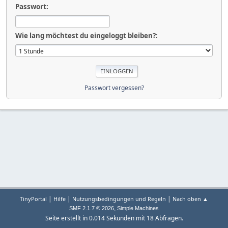
Passwort:
Wie lang möchtest du eingeloggt bleiben?:
Passwort vergessen?
|
|
|
TinyPortal
Hilfe
Nutzungsbedingungen und Regeln
Nach oben ▲
,
SMF 2.1.7 © 2026
Simple Machines
Seite erstellt in 0.014 Sekunden mit 18 Abfragen.