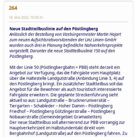
264
18. Mai 2022, 19:00:31
Neue Stadtteilbuslinie auf den Pöstlingberg
Anlässlich der Bestellung von Vizebürgermeister Martin Hajart
zum neuen Aufsichtsratsvorsitzenden der Linz Linien GmbH
wurden auch drei in Planung befindliche Nahverkehrsprojekte
vorgestellt. Darunter die neue Stadtteilbuslinie 150 auf den
Pöstlingberg.
Mit der Linie 50 (Pöstlingbergbahn = PBB) steht derzeit ein
Angebot zur Verfügung, das die Fahrgäste vom Hauptplatz
über die Haltestelle Landgutstraße (Anbindung Linie 3, 4) auf
den Pöstlingberg bringt. Ein zusätzlicher Stadtteilbus soll das
Angebot für die Bewohner als auch touristisch interessierte
Fahrgäste erweitern. Die geplante Streckenführung sieht
aktuell so aus: Landgutstraße – Bruckneruniversität –
Tiergarten – Schableder – Hoher Damm – Pöstlingberg
Friedhof – Pöstlingberg Götzlingerstraße – Pöstlingberg
Nöbauerstraße (Gemeindegebiet Gramastetten)
Der neue Stadtteilbus soll alternierend zur PBB vorrangig zur
Hauptverkehrszeit im Halbstundentakt direkt vom
Bergbahnhof (Landgutstraße) auf den Pöstlingberg fahren. Zu