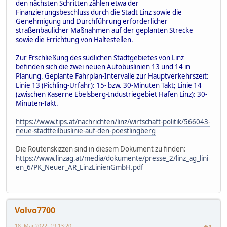
den nächsten Schritten zählen etwa der
Finanzierungsbeschluss durch die Stadt Linz sowie die
Genehmigung und Durchführung erforderlicher
straßenbaulicher Maßnahmen auf der geplanten Strecke
sowie die Errichtung von Haltestellen.
Zur Erschließung des südlichen Stadtgebietes von Linz
befinden sich die zwei neuen Autobuslinien 13 und 14 in
Planung. Geplante Fahrplan-Intervalle zur Hauptverkehrszeit:
Linie 13 (Pichling-Urfahr): 15- bzw. 30-Minuten Takt; Linie 14
(zwischen Kaserne Ebelsberg-Industriegebiet Hafen Linz): 30-
Minuten-Takt.
https://www.tips.at/nachrichten/linz/wirtschaft-politik/566043-
neue-stadtteilbuslinie-auf-den-poestlingberg
Die Routenskizzen sind in diesem Dokument zu finden:
https://www.linzag.at/media/dokumente/presse_2/linz_ag_lini
en_6/PK_Neuer_AR_LinzLinienGmbH.pdf
Volvo7700
18. Mai 2022, 19:13:20