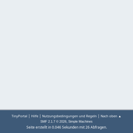
|
|
|
TinyPortal
Hilfe
Nutzungsbedingungen und Regeln
Nach oben ▲
,
SMF 2.1.7 © 2026
Simple Machines
Seite erstellt in 0.046 Sekunden mit 26 Abfragen.