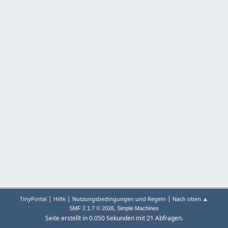
|
|
|
TinyPortal
Hilfe
Nutzungsbedingungen und Regeln
Nach oben ▲
,
SMF 2.1.7 © 2026
Simple Machines
Seite erstellt in 0.050 Sekunden mit 21 Abfragen.