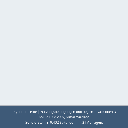
|
|
|
TinyPortal
Hilfe
Nutzungsbedingungen und Regeln
Nach oben ▲
,
SMF 2.1.7 © 2026
Simple Machines
Seite erstellt in 0.402 Sekunden mit 21 Abfragen.