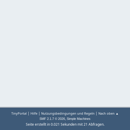
|
|
|
TinyPortal
Hilfe
Nutzungsbedingungen und Regeln
Nach oben ▲
,
SMF 2.1.7 © 2026
Simple Machines
Seite erstellt in 0.021 Sekunden mit 21 Abfragen.