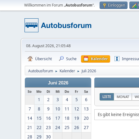
Willkommen im Forum „
Autobusforum
“.
Einloggen
08. August 2026, 21:05:48
Übersicht
Suche
Kalender
Impress
Autobusforum
Kalender
Juli 2026
►
►
Juni 2026
So
Mo
Di
Mi
Do
Fr
Sa
LISTE
MONAT
W
1
2
3
4
5
6
7
8
9
10
11
12
13
Es gibt keine Ereigni
14
15
16
17
18
19
20
21
22
23
24
25
26
27
28
29
30