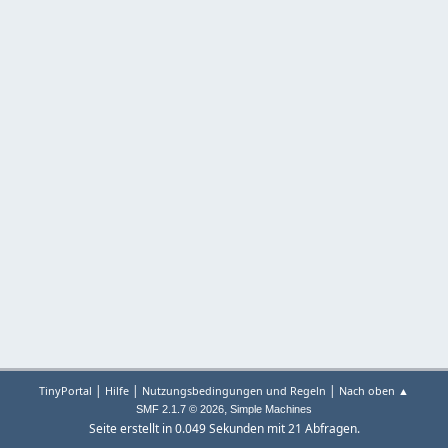
|
|
|
TinyPortal
Hilfe
Nutzungsbedingungen und Regeln
Nach oben ▲
,
SMF 2.1.7 © 2026
Simple Machines
Seite erstellt in 0.049 Sekunden mit 21 Abfragen.