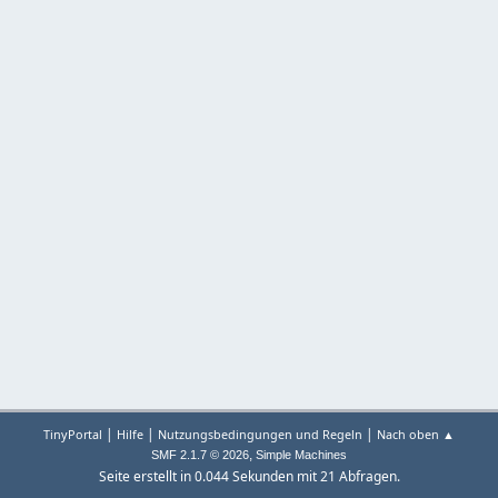
|
|
|
TinyPortal
Hilfe
Nutzungsbedingungen und Regeln
Nach oben ▲
,
SMF 2.1.7 © 2026
Simple Machines
Seite erstellt in 0.044 Sekunden mit 21 Abfragen.