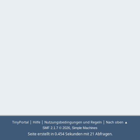
|
|
|
TinyPortal
Hilfe
Nutzungsbedingungen und Regeln
Nach oben ▲
,
SMF 2.1.7 © 2026
Simple Machines
Seite erstellt in 0.454 Sekunden mit 21 Abfragen.